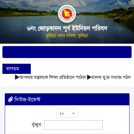
৬নং জোড়কানন পূর্ব ইউনিয়ন পরিষদ
কুমিল্লা সদর দক্ষিন, কুমিল্লা
স্বাগতম
আপনার সন্তানকে শিক্ষা প্রতিষ্ঠানে পাঠান
মাদক মুক্ত সমাজ গঠন কর
নিউজ-ইভেন্ট
১০
খুঁজুন: