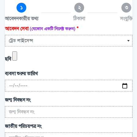
১
২
৩
আবেদনকারীর তথ্য
ঠিকানা
সংযুক্তি
আবেদন সেবা
*
(যেকোন একটি সিলেক্ট করুন)
ট্রেড লাইসেন্স
ছবি
ব্যবসা শুরুর তারিখ
জন্ম নিবন্ধন নং
জাতীয় পরিচয়পত্র নং