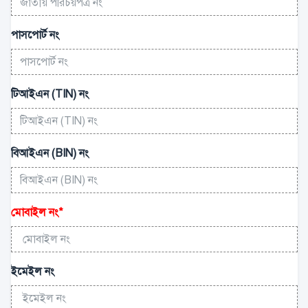
পাসপোর্ট নং
টিআইএন (TIN) নং
বিআইএন (BIN) নং
মোবাইল নং
*
ইমেইল নং